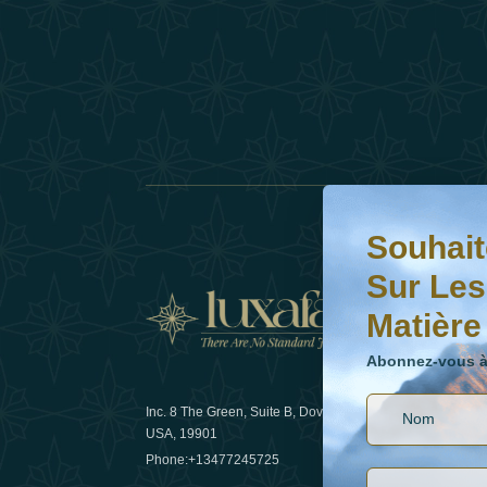
Souhaitez-vous en s
Abonnez-vous à notr
Souhait
Sur Les
Matière
Actual
Abonnez-vous à 
Inc. 8 The Green, Suite B, Dover, DE
Comment l
USA, 19901
les voyage
Phone:
+13477245725
29 April 20