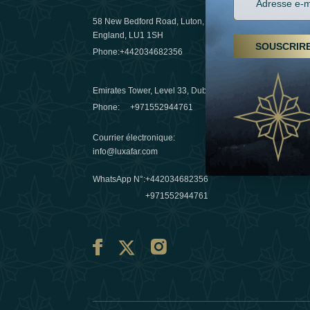
58 New Bedford Road, Luton,
Randonnées
England, LU1 1SH
arabes un
SOUSCRIR
Phone:
+442034682356
destinatio
03 April 20
Emirates Tower, Level 33, Dubai, UAE
Evasions h
Phone:
+971552944761
Émirats : r
Courrier électronique
:
10 March 
info@luxafar.com
WhatsApp N°
:
+442034682356
+971552944761