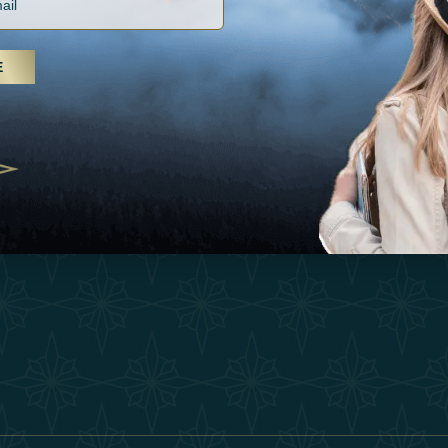
Vacances
Termes Et Conditi
, soins spa et yoga, les Émirats
Inspirations
is s'imposent comme une
E
Devenez Partenair
n de bien-être
Expérience
25
Our Team
Boutique
ivernales pour les voyageurs des
edéfinir le voyage de luxe
Contacter
2025