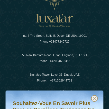
Inc. 8 The Green, Suite B, Dover, DE USA, 19901
Phone:
+13477245725
58 New Bedford Road, Luton, England, LU1 1SH
Phone:
+442034682356
Emirates Tower, Level 33, Dubai, UAE
Phone:
+971552944761
Courrier électronique
:
info@luxafar.com
Souhaitez-vous en savoir plus sur les dernières tendanc
Abonnez-vous à notre newsletter et restez informé
WhatsApp N°
:
+442034682356
Souhaitez-Vous En Savoir Plus
+971552944761