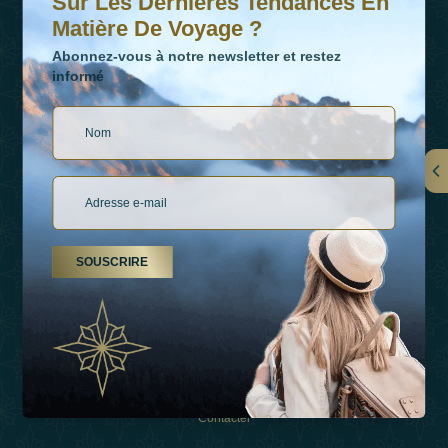
Sur Les Dernières Tendances En
Matière De Voyage ?
Abonnez-vous à notre newsletter et restez
informé
LIENS
À Propos De Nous
SOUSCRIRE
Types De Vacances
Inspirations
Expérience
Boutique
Contacter