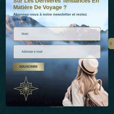
Sur Les Dernières Tendances En
Matière De Voyage ?
Abonnez-vous à notre newsletter et restez
informé
LIENS
À Propos De Nous
SOUSCRIRE
Types De Vacances
Inspirations
Expérience
Boutique
Contacter