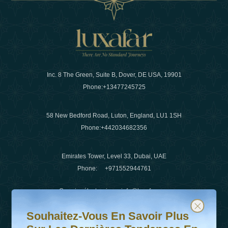
Inc. 8 The Green, Suite B, Dover, DE USA, 19901
Phone:
+13477245725
58 New Bedford Road, Luton, England, LU1 1SH
Phone:
+442034682356
Emirates Tower, Level 33, Dubai, UAE
Phone:
+971552944761
Courrier électronique
:
info@luxafar.com
Souhaitez-vous en savoir plus sur les dernières tendanc
Abonnez-vous à notre newsletter et restez informé
WhatsApp N°
:
+442034682356
Souhaitez-Vous En Savoir Plus
+971552944761