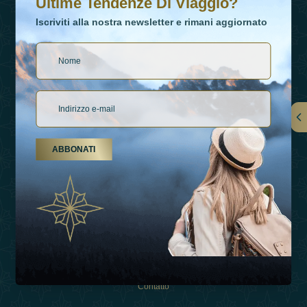
Ultime Tendenze Di Viaggio?
Iscriviti alla nostra newsletter e rimani aggiornato
Collegamenti
ABBONATI
Su Di Noi
Tipi Di Vacanza
Ispirazioni
Esperienza
Negozio
Contatto