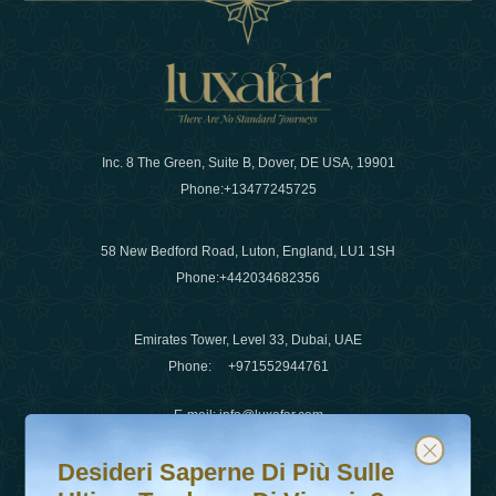
Inc. 8 The Green, Suite B, Dover, DE USA, 19901
Phone:
+13477245725
58 New Bedford Road, Luton, England, LU1 1SH
Phone:
+442034682356
Emirates Tower, Level 33, Dubai, UAE
Phone:
+971552944761
E-mail
:
info@luxafar.com
Desideri saperne di più sulle ultime tendenze di viaggio?
Iscriviti alla nostra newsletter e rimani aggiornato
WhatsApp No
:
+442034682356
Desideri Saperne Di Più Sulle
+971552944761