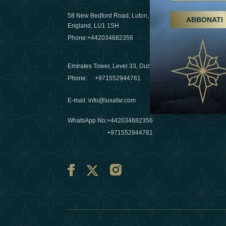
58 New Bedford Road, Luton,
ABBONATI
Escursioni,
England, LU1 1SH
Emirati Ar
Phone:
+442034682356
destinazio
03 April 20
Emirates Tower, Level 33, Dubai, UAE
Évasions h
Phone:
+971552944761
Émirats: re
E-mail
:
info@luxafar.com
10 March 
WhatsApp No
:
+442034682356
+971552944761