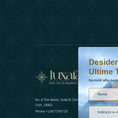
Desideri saperne di 
Iscriviti alla nostr
Desider
Ultime 
Notizi
Iscriviti alla no
Inc. 8 The Green, Suite B, Dover, DE
Come la sos
USA, 19901
lusso nel 
Phone:
+13477245725
29 April 20