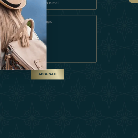
ndizioni
artner
ABBONATI