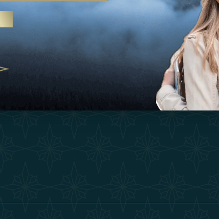
Ispirazioni
Termini E Co
 trattamenti termali e yoga, gli
Esperienza
Diventa Un P
abi Uniti crescono come
ne del benessere
Negozio
Our Team
25
Contatto
ivernales pour les voyageurs des
finir le voyage de luxe
2025