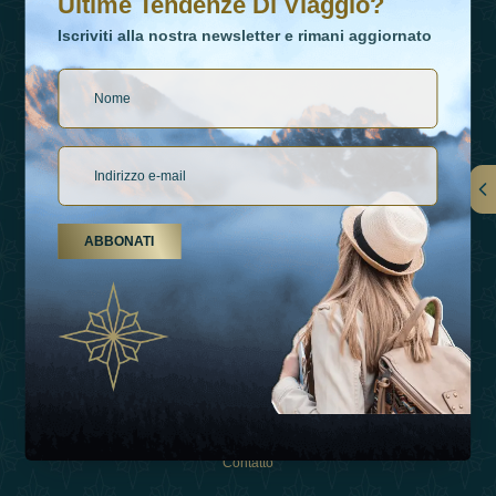
Ultime Tendenze Di Viaggio?
Iscriviti alla nostra newsletter e rimani aggiornato
Collegamenti
ABBONATI
Su Di Noi
Tipi Di Vacanza
Ispirazioni
Esperienza
Negozio
Contatto