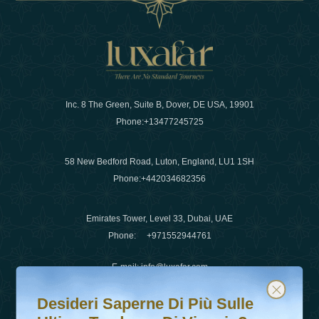
Inc. 8 The Green, Suite B, Dover, DE USA, 19901
Phone:
+13477245725
58 New Bedford Road, Luton, England, LU1 1SH
Phone:
+442034682356
Emirates Tower, Level 33, Dubai, UAE
Phone:
+971552944761
E-mail
:
info@luxafar.com
Desideri saperne di più sulle ultime tendenze di viaggio?
Iscriviti alla nostra newsletter e rimani aggiornato
WhatsApp No
:
+442034682356
Desideri Saperne Di Più Sulle
+971552944761