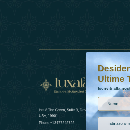
Desideri saperne di 
Iscriviti alla nostr
Desider
Ultime 
Notizi
Iscriviti alla no
Inc. 8 The Green, Suite B, Dover, DE
Come la sos
USA, 19901
lusso nel 
Phone:
+13477245725
29 April 20