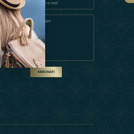
ndizioni
artner
ABBONATI