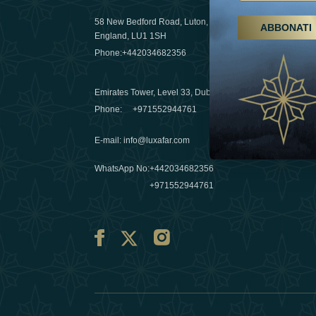
58 New Bedford Road, Luton,
ABBONATI
Escursioni,
England, LU1 1SH
Emirati Ar
Phone:
+442034682356
destinazio
03 April 20
Emirates Tower, Level 33, Dubai, UAE
Évasions h
Phone:
+971552944761
Émirats: re
E-mail
:
info@luxafar.com
10 March 
WhatsApp No
:
+442034682356
+971552944761