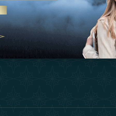
Ispirazioni
Termini E Co
 trattamenti termali e yoga, gli
Esperienza
Diventa Un P
abi Uniti crescono come
ne del benessere
Negozio
Our Team
25
Contatto
ivernales pour les voyageurs des
finir le voyage de luxe
2025