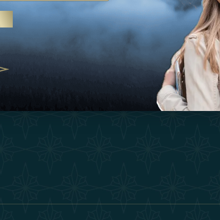
Ispirazioni
Termini E Co
 trattamenti termali e yoga, gli
Esperienza
Diventa Un P
abi Uniti crescono come
ne del benessere
Negozio
Our Team
25
Contatto
ivernales pour les voyageurs des
finir le voyage de luxe
2025