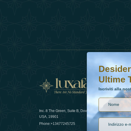
Desideri saperne di 
Iscriviti alla nostr
Desider
Ultime 
Notizi
Iscriviti alla no
Inc. 8 The Green, Suite B, Dover, DE
Come la sos
USA, 19901
lusso nel 
Phone:
+13477245725
29 April 20