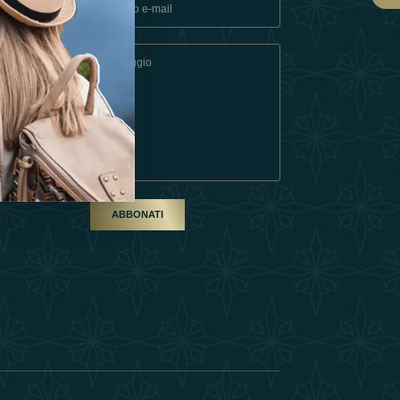
ndizioni
artner
ABBONATI