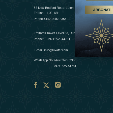
58 New Bedford Road, Luton,
ABBONATI
Escursioni,
England, LU1 1SH
Emirati Ar
Phone:
+442034682356
destinazio
03 April 20
Emirates Tower, Level 33, Dubai, UAE
Évasions h
Phone:
+971552944761
Émirats: re
E-mail
:
info@luxafar.com
10 March 
WhatsApp No
:
+442034682356
+971552944761