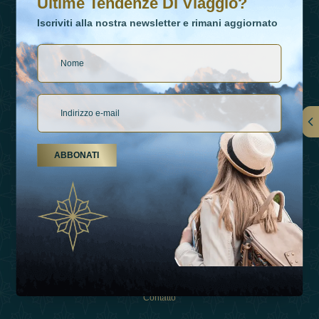
Ultime Tendenze Di Viaggio?
Iscriviti alla nostra newsletter e rimani aggiornato
Collegamenti
ABBONATI
Su Di Noi
Tipi Di Vacanza
Ispirazioni
Esperienza
Negozio
Contatto