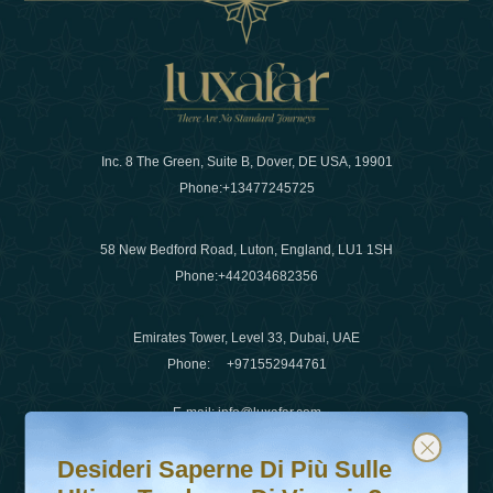
Inc. 8 The Green, Suite B, Dover, DE USA, 19901
Phone:
+13477245725
58 New Bedford Road, Luton, England, LU1 1SH
Phone:
+442034682356
Emirates Tower, Level 33, Dubai, UAE
Phone:
+971552944761
E-mail
:
info@luxafar.com
Desideri saperne di più sulle ultime tendenze di viaggio?
Iscriviti alla nostra newsletter e rimani aggiornato
WhatsApp No
:
+442034682356
Desideri Saperne Di Più Sulle
+971552944761