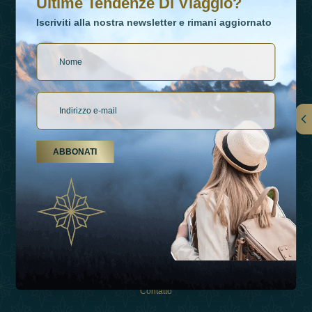
Ultime Tendenze Di Viaggio?
Iscriviti alla nostra newsletter e rimani aggiornato
Collegamenti
ABBONATI
Su Di Noi
Tipi Di Vacanza
Ispirazioni
Esperienza
Negozio
Contatto