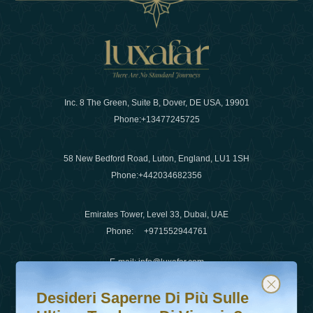
Inc. 8 The Green, Suite B, Dover, DE USA, 19901
Phone:
+13477245725
58 New Bedford Road, Luton, England, LU1 1SH
Phone:
+442034682356
Emirates Tower, Level 33, Dubai, UAE
Phone:
+971552944761
E-mail
:
info@luxafar.com
Desideri saperne di più sulle ultime tendenze di viaggio?
Iscriviti alla nostra newsletter e rimani aggiornato
WhatsApp No
:
+442034682356
Desideri Saperne Di Più Sulle
+971552944761