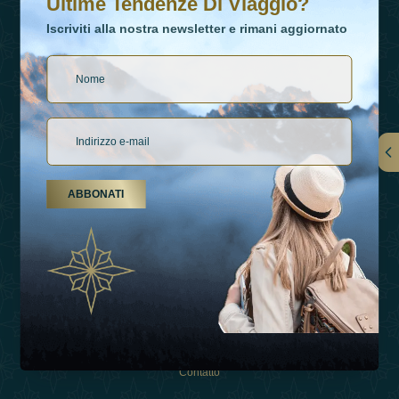
Ultime Tendenze Di Viaggio?
Iscriviti alla nostra newsletter e rimani aggiornato
Collegamenti
ABBONATI
Su Di Noi
Tipi Di Vacanza
Ispirazioni
Esperienza
Negozio
Contatto