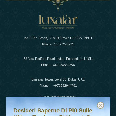
Inc. 8 The Green, Suite B, Dover, DE USA, 19901
Phone:
+13477245725
58 New Bedford Road, Luton, England, LU1 1SH
Phone:
+442034682356
Emirates Tower, Level 33, Dubai, UAE
Phone:
+971552944761
E-mail
:
info@luxafar.com
Desideri saperne di più sulle ultime tendenze di viaggio?
Iscriviti alla nostra newsletter e rimani aggiornato
WhatsApp No
:
+442034682356
Desideri Saperne Di Più Sulle
+971552944761