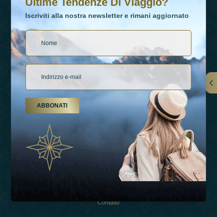
Ultime Tendenze Di Viaggio?
Iscriviti alla nostra newsletter e rimani aggiornato
Collegamenti
ABBONATI
Su Di Noi
Tipi Di Vacanza
Ispirazioni
Esperienza
Negozio
Contatto