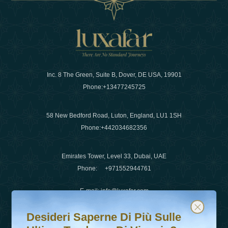
Inc. 8 The Green, Suite B, Dover, DE USA, 19901
Phone:
+13477245725
58 New Bedford Road, Luton, England, LU1 1SH
Phone:
+442034682356
Emirates Tower, Level 33, Dubai, UAE
Phone:
+971552944761
E-mail
:
info@luxafar.com
Desideri saperne di più sulle ultime tendenze di viaggio?
Iscriviti alla nostra newsletter e rimani aggiornato
WhatsApp No
:
+442034682356
Desideri Saperne Di Più Sulle
+971552944761