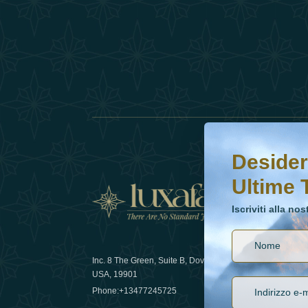
Desideri saperne di 
Iscriviti alla nostr
Desider
Ultime 
Notizi
Iscriviti alla no
Inc. 8 The Green, Suite B, Dover, DE
Come la sos
USA, 19901
lusso nel 
Phone:
+13477245725
29 April 20