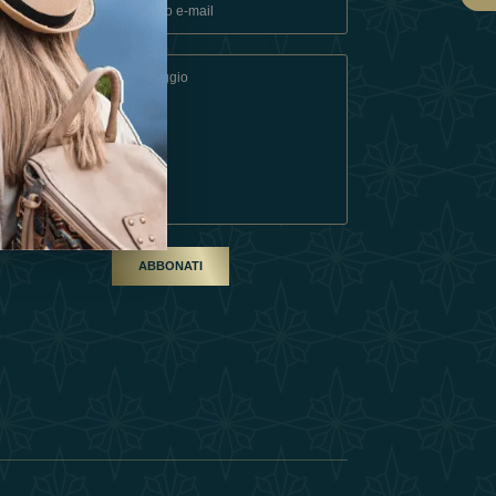
ndizioni
artner
ABBONATI