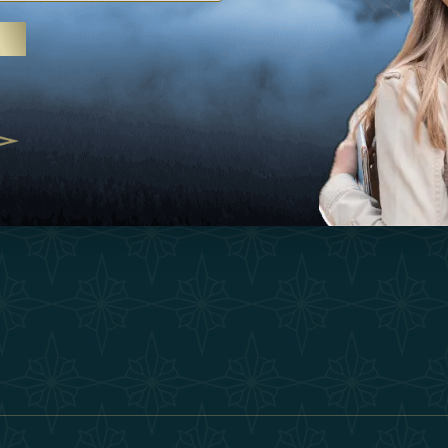
Ispirazioni
Termini E Co
 trattamenti termali e yoga, gli
Esperienza
Diventa Un P
abi Uniti crescono come
ne del benessere
Negozio
Our Team
25
Contatto
ivernales pour les voyageurs des
finir le voyage de luxe
2025