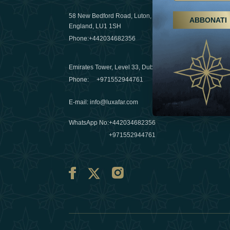
58 New Bedford Road, Luton,
ABBONATI
Escursioni,
England, LU1 1SH
Emirati Ar
Phone:
+442034682356
destinazio
03 April 20
Emirates Tower, Level 33, Dubai, UAE
Évasions h
Phone:
+971552944761
Émirats: re
E-mail
:
info@luxafar.com
10 March 
WhatsApp No
:
+442034682356
+971552944761