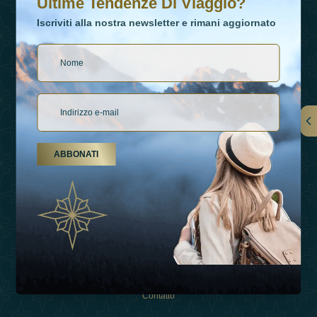
Ultime Tendenze Di Viaggio?
Iscriviti alla nostra newsletter e rimani aggiornato
Collegamenti
ABBONATI
Su Di Noi
Tipi Di Vacanza
Ispirazioni
Esperienza
Negozio
Contatto