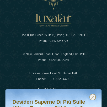
Inc. 8 The Green, Suite B, Dover, DE USA, 19901
Phone:
+13477245725
58 New Bedford Road, Luton, England, LU1 1SH
Phone:
+442034682356
Emirates Tower, Level 33, Dubai, UAE
Phone:
+971552944761
E-mail
:
info@luxafar.com
Desideri saperne di più sulle ultime tendenze di viaggio?
Iscriviti alla nostra newsletter e rimani aggiornato
WhatsApp No
:
+442034682356
Desideri Saperne Di Più Sulle
+971552944761