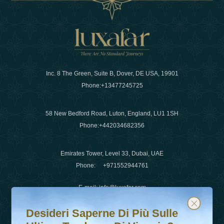
Inc. 8 The Green, Suite B, Dover, DE USA, 19901
Phone:
+13477245725
58 New Bedford Road, Luton, England, LU1 1SH
Phone:
+442034682356
Emirates Tower, Level 33, Dubai, UAE
Phone:
+971552944761
E-mail
:
info@luxafar.com
Desideri saperne di più sulle ultime tendenze di viaggio?
Iscriviti alla nostra newsletter e rimani aggiornato
WhatsApp No
:
+442034682356
Desideri Saperne Di Più Sulle
+971552944761