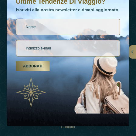
Ultime Tendenze Di Viaggio?
Iscriviti alla nostra newsletter e rimani aggiornato
Collegamenti
ABBONATI
Su Di Noi
Tipi Di Vacanza
Ispirazioni
Esperienza
Negozio
Contatto