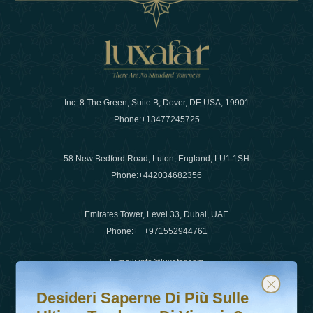
Inc. 8 The Green, Suite B, Dover, DE USA, 19901
Phone:
+13477245725
58 New Bedford Road, Luton, England, LU1 1SH
Phone:
+442034682356
Emirates Tower, Level 33, Dubai, UAE
Phone:
+971552944761
E-mail
:
info@luxafar.com
Desideri saperne di più sulle ultime tendenze di viaggio?
Iscriviti alla nostra newsletter e rimani aggiornato
WhatsApp No
:
+442034682356
Desideri Saperne Di Più Sulle
+971552944761