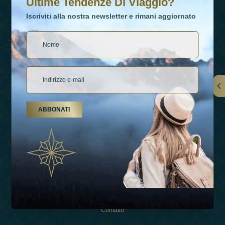
Ultime Tendenze Di Viaggio?
Iscriviti alla nostra newsletter e rimani aggiornato
Collegamenti
ABBONATI
Su Di Noi
Tipi Di Vacanza
Ispirazioni
Esperienza
Negozio
Contatto