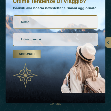
Ultime Tendenze Di Viaggio?
Iscriviti alla nostra newsletter e rimani aggiornato
Collegamenti
ABBONATI
Su Di Noi
Tipi Di Vacanza
Ispirazioni
Esperienza
Negozio
Contatto