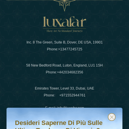
Inc. 8 The Green, Suite B, Dover, DE USA, 19901
Phone:
+13477245725
58 New Bedford Road, Luton, England, LU1 1SH
Phone:
+442034682356
Emirates Tower, Level 33, Dubai, UAE
Phone:
+971552944761
E-mail
:
info@luxafar.com
Desideri saperne di più sulle ultime tendenze di viaggio?
Iscriviti alla nostra newsletter e rimani aggiornato
WhatsApp No
:
+442034682356
Desideri Saperne Di Più Sulle
+971552944761