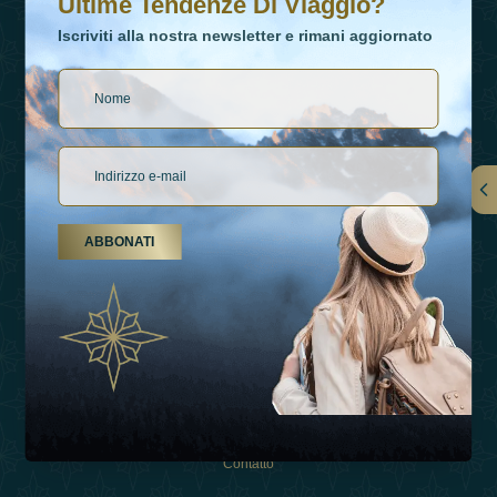
Ultime Tendenze Di Viaggio?
Iscriviti alla nostra newsletter e rimani aggiornato
Collegamenti
ABBONATI
Su Di Noi
Tipi Di Vacanza
Ispirazioni
Esperienza
Negozio
Contatto