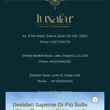
Inc. 8 The Green, Suite B, Dover, DE USA, 19901
Phone:
+13477245725
58 New Bedford Road, Luton, England, LU1 1SH
Phone:
+442034682356
Emirates Tower, Level 33, Dubai, UAE
Phone:
+971552944761
E-mail
:
info@luxafar.com
Desideri saperne di più sulle ultime tendenze di viaggio?
Iscriviti alla nostra newsletter e rimani aggiornato
WhatsApp No
:
+442034682356
Desideri Saperne Di Più Sulle
+971552944761