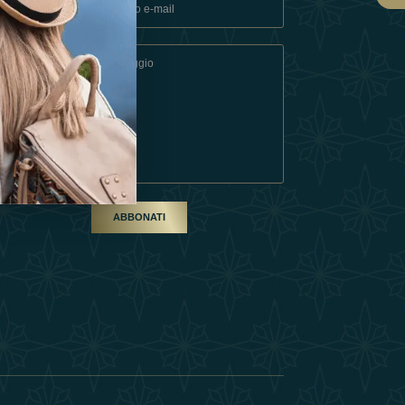
ndizioni
artner
ABBONATI