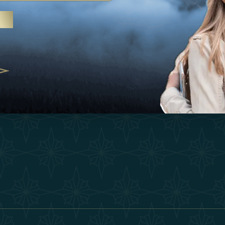
Ispirazioni
Termini E Co
 trattamenti termali e yoga, gli
Esperienza
Diventa Un P
abi Uniti crescono come
ne del benessere
Negozio
Our Team
25
Contatto
ivernales pour les voyageurs des
finir le voyage de luxe
2025