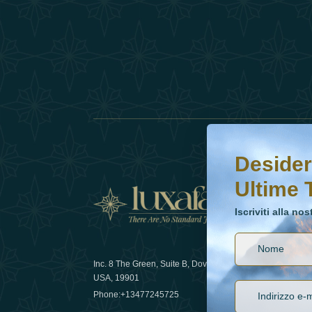
Desideri saperne di 
Iscriviti alla nostr
Desider
Ultime 
Notizi
Iscriviti alla no
Inc. 8 The Green, Suite B, Dover, DE
Come la sos
USA, 19901
lusso nel 
Phone:
+13477245725
29 April 20