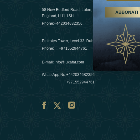
58 New Bedford Road, Luton,
ABBONATI
Escursioni,
England, LU1 1SH
Emirati Ar
Phone:
+442034682356
destinazio
03 April 20
Emirates Tower, Level 33, Dubai, UAE
Évasions h
Phone:
+971552944761
Émirats: re
E-mail
:
info@luxafar.com
10 March 
WhatsApp No
:
+442034682356
+971552944761