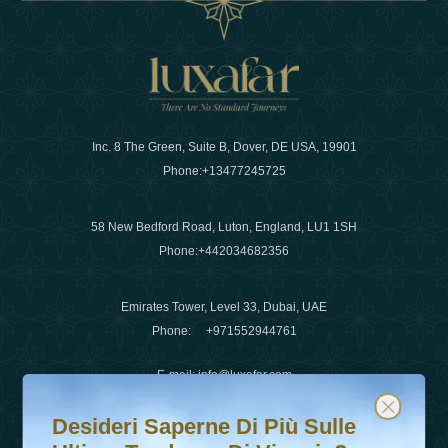
Inc. 8 The Green, Suite B, Dover, DE USA, 19901
Phone:
+13477245725
58 New Bedford Road, Luton, England, LU1 1SH
Phone:
+442034682356
Emirates Tower, Level 33, Dubai, UAE
Phone:
+971552944761
E-mail
:
info@luxafar.com
Desideri saperne di più sulle ultime tendenze di viaggio?
Iscriviti alla nostra newsletter e rimani aggiornato
WhatsApp No
:
+442034682356
Desideri Saperne Di Più Sulle
+971552944761