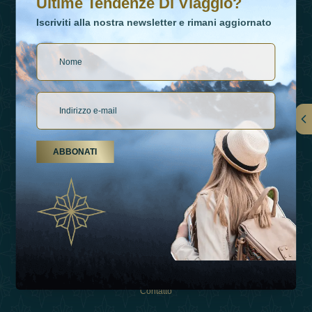
Ultime Tendenze Di Viaggio?
Iscriviti alla nostra newsletter e rimani aggiornato
Collegamenti
ABBONATI
Su Di Noi
Tipi Di Vacanza
Ispirazioni
Esperienza
Negozio
Contatto