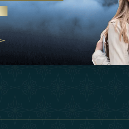
Ispirazioni
Termini E Co
 trattamenti termali e yoga, gli
Esperienza
Diventa Un P
abi Uniti crescono come
ne del benessere
Negozio
Our Team
25
Contatto
ivernales pour les voyageurs des
finir le voyage de luxe
2025