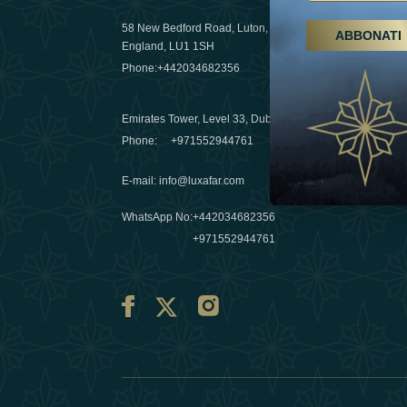
58 New Bedford Road, Luton,
ABBONATI
Escursioni,
England, LU1 1SH
Emirati Ar
Phone:
+442034682356
destinazio
03 April 20
Emirates Tower, Level 33, Dubai, UAE
Évasions h
Phone:
+971552944761
Émirats: re
E-mail
:
info@luxafar.com
10 March 
WhatsApp No
:
+442034682356
+971552944761