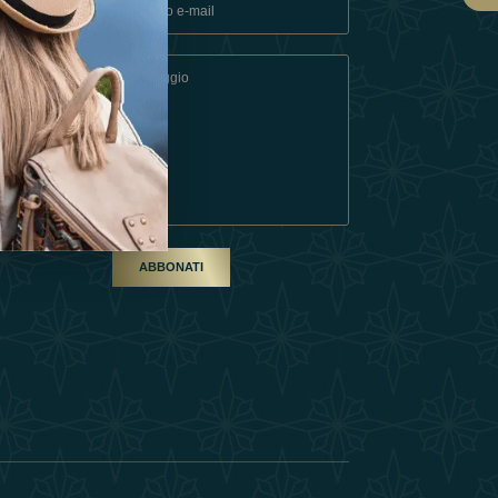
ndizioni
artner
ABBONATI