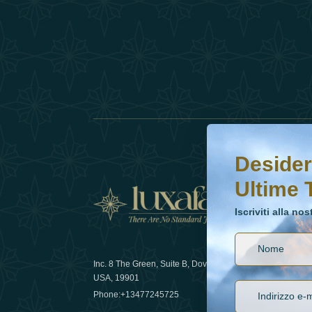
Desideri saperne di 
Iscriviti alla nostr
Desider
Ultime 
Notizi
Iscriviti alla no
Inc. 8 The Green, Suite B, Dover, DE
Come la sos
USA, 19901
lusso nel 
Phone:
+13477245725
29 April 20