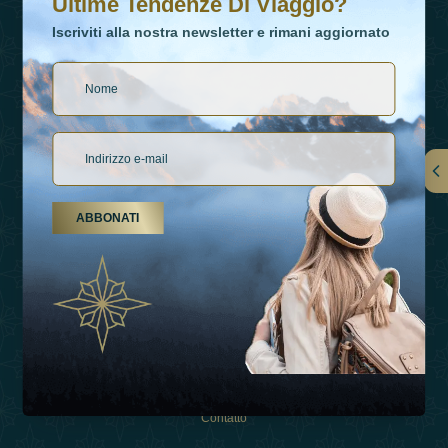
Ultime Tendenze Di Viaggio?
Iscriviti alla nostra newsletter e rimani aggiornato
Collegamenti
ABBONATI
Su Di Noi
Tipi Di Vacanza
Ispirazioni
Esperienza
Negozio
Contatto