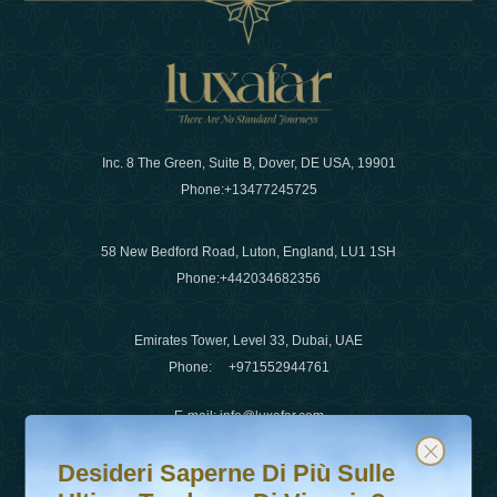
Inc. 8 The Green, Suite B, Dover, DE USA, 19901
Phone:
+13477245725
58 New Bedford Road, Luton, England, LU1 1SH
Phone:
+442034682356
Emirates Tower, Level 33, Dubai, UAE
Phone:
+971552944761
E-mail
:
info@luxafar.com
Desideri saperne di più sulle ultime tendenze di viaggio?
Iscriviti alla nostra newsletter e rimani aggiornato
WhatsApp No
:
+442034682356
Desideri Saperne Di Più Sulle
+971552944761