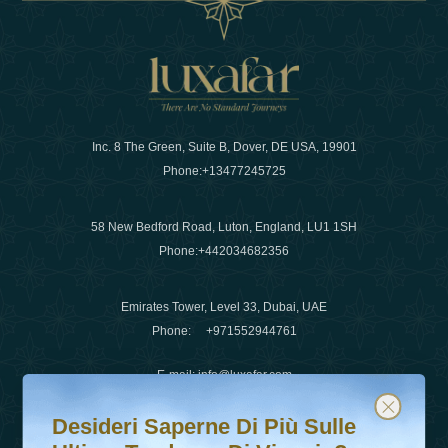
Inc. 8 The Green, Suite B, Dover, DE USA, 19901
Phone:
+13477245725
58 New Bedford Road, Luton, England, LU1 1SH
Phone:
+442034682356
Emirates Tower, Level 33, Dubai, UAE
Phone:
+971552944761
E-mail
:
info@luxafar.com
Desideri saperne di più sulle ultime tendenze di viaggio?
Iscriviti alla nostra newsletter e rimani aggiornato
WhatsApp No
:
+442034682356
Desideri Saperne Di Più Sulle
+971552944761