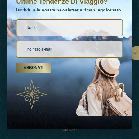
Ultime Tendenze Di Viaggio?
Iscriviti alla nostra newsletter e rimani aggiornato
Collegamenti
ABBONATI
Su Di Noi
Tipi Di Vacanza
Ispirazioni
Esperienza
Negozio
Contatto