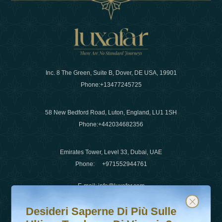
Inc. 8 The Green, Suite B, Dover, DE USA, 19901
Phone:
+13477245725
58 New Bedford Road, Luton, England, LU1 1SH
Phone:
+442034682356
Emirates Tower, Level 33, Dubai, UAE
Phone:
+971552944761
E-mail
:
info@luxafar.com
Desideri saperne di più sulle ultime tendenze di viaggio?
Iscriviti alla nostra newsletter e rimani aggiornato
WhatsApp No
:
+442034682356
Desideri Saperne Di Più Sulle
+971552944761