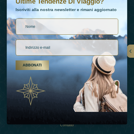
Ultime Tendenze Di Viaggio?
Iscriviti alla nostra newsletter e rimani aggiornato
Collegamenti
ABBONATI
Su Di Noi
Tipi Di Vacanza
Ispirazioni
Esperienza
Negozio
Contatto