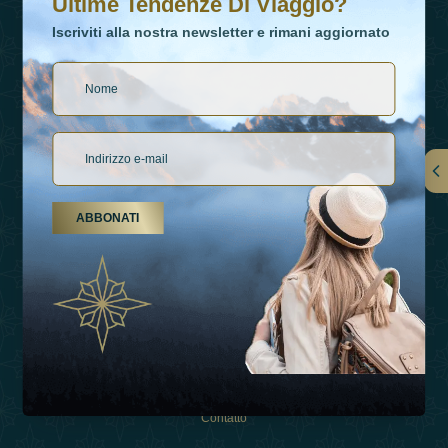
Ultime Tendenze Di Viaggio?
Iscriviti alla nostra newsletter e rimani aggiornato
Collegamenti
ABBONATI
Su Di Noi
Tipi Di Vacanza
Ispirazioni
Esperienza
Negozio
Contatto