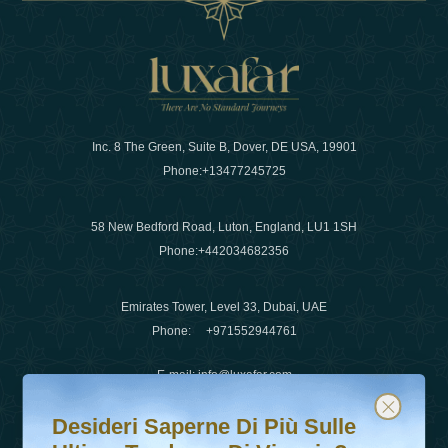
Inc. 8 The Green, Suite B, Dover, DE USA, 19901
Phone:
+13477245725
58 New Bedford Road, Luton, England, LU1 1SH
Phone:
+442034682356
Emirates Tower, Level 33, Dubai, UAE
Phone:
+971552944761
E-mail
:
info@luxafar.com
Desideri saperne di più sulle ultime tendenze di viaggio?
Iscriviti alla nostra newsletter e rimani aggiornato
WhatsApp No
:
+442034682356
Desideri Saperne Di Più Sulle
+971552944761