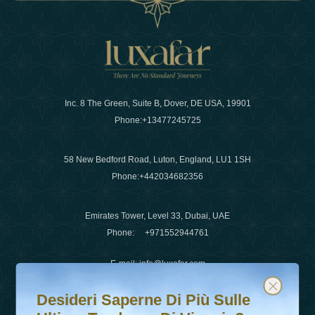
Inc. 8 The Green, Suite B, Dover, DE USA, 19901
Phone:
+13477245725
58 New Bedford Road, Luton, England, LU1 1SH
Phone:
+442034682356
Emirates Tower, Level 33, Dubai, UAE
Phone:
+971552944761
E-mail
:
info@luxafar.com
Desideri saperne di più sulle ultime tendenze di viaggio?
Iscriviti alla nostra newsletter e rimani aggiornato
WhatsApp No
:
+442034682356
Desideri Saperne Di Più Sulle
+971552944761