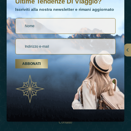
Ultime Tendenze Di Viaggio?
Iscriviti alla nostra newsletter e rimani aggiornato
Collegamenti
ABBONATI
Su Di Noi
Tipi Di Vacanza
Ispirazioni
Esperienza
Negozio
Contatto