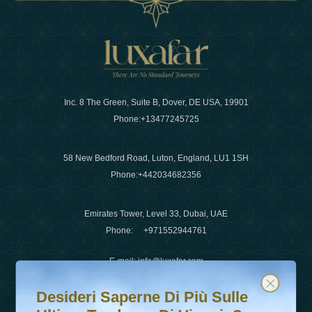
Inc. 8 The Green, Suite B, Dover, DE USA, 19901
Phone:
+13477245725
58 New Bedford Road, Luton, England, LU1 1SH
Phone:
+442034682356
Emirates Tower, Level 33, Dubai, UAE
Phone:
+971552944761
E-mail
:
info@luxafar.com
Desideri saperne di più sulle ultime tendenze di viaggio?
Iscriviti alla nostra newsletter e rimani aggiornato
WhatsApp No
:
+442034682356
Desideri Saperne Di Più Sulle
+971552944761