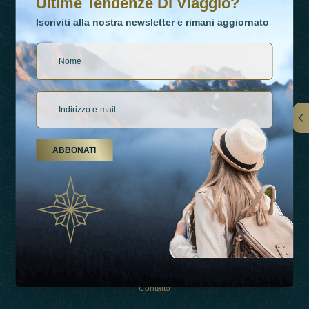
Ultime Tendenze Di Viaggio?
Iscriviti alla nostra newsletter e rimani aggiornato
Collegamenti
ABBONATI
Su Di Noi
Tipi Di Vacanza
Ispirazioni
Esperienza
Negozio
Contatto