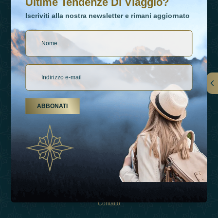
Ultime Tendenze Di Viaggio?
Iscriviti alla nostra newsletter e rimani aggiornato
Collegamenti
ABBONATI
Su Di Noi
Tipi Di Vacanza
Ispirazioni
Esperienza
Negozio
Contatto