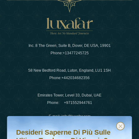
Inc. 8 The Green, Suite B, Dover, DE USA, 19901
Phone:
+13477245725
58 New Bedford Road, Luton, England, LU1 1SH
Phone:
+442034682356
Emirates Tower, Level 33, Dubai, UAE
Phone:
+971552944761
E-mail
:
info@luxafar.com
Desideri saperne di più sulle ultime tendenze di viaggio?
Iscriviti alla nostra newsletter e rimani aggiornato
WhatsApp No
:
+442034682356
Desideri Saperne Di Più Sulle
+971552944761