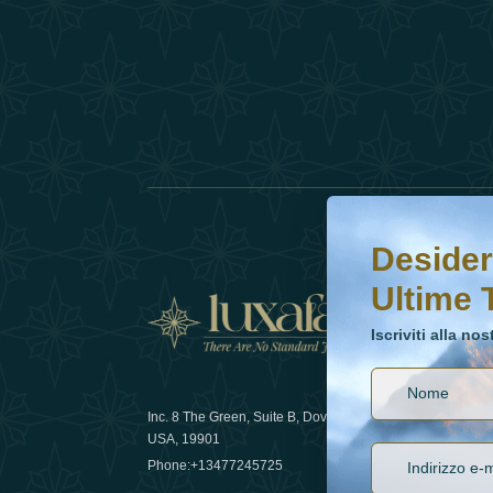
Desideri saperne di 
Iscriviti alla nostr
Desider
Ultime 
Notizi
Iscriviti alla no
Inc. 8 The Green, Suite B, Dover, DE
Come la sos
USA, 19901
lusso nel 
Phone:
+13477245725
29 April 20