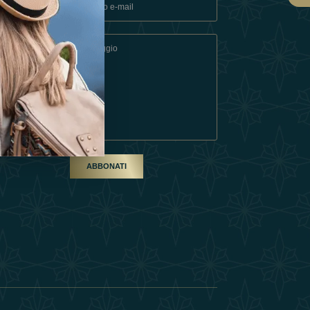
ndizioni
artner
ABBONATI