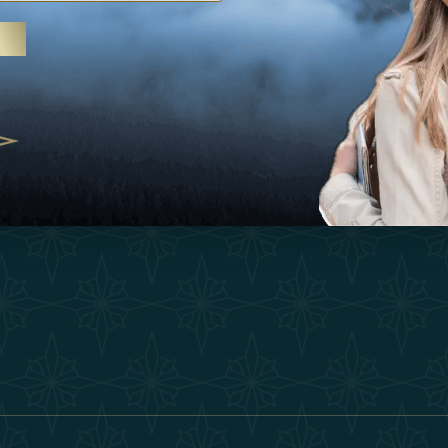
Ispirazioni
Termini E Co
 trattamenti termali e yoga, gli
Esperienza
Diventa Un P
abi Uniti crescono come
ne del benessere
Negozio
Our Team
25
Contatto
ivernales pour les voyageurs des
finir le voyage de luxe
2025