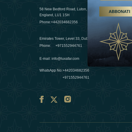
58 New Bedford Road, Luton,
ABBONATI
Escursioni,
England, LU1 1SH
Emirati Ar
Phone:
+442034682356
destinazio
03 April 20
Emirates Tower, Level 33, Dubai, UAE
Évasions h
Phone:
+971552944761
Émirats: re
E-mail
:
info@luxafar.com
10 March 
WhatsApp No
:
+442034682356
+971552944761