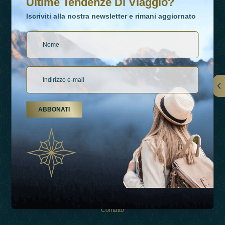
Ultime Tendenze Di Viaggio?
Iscriviti alla nostra newsletter e rimani aggiornato
Collegamenti
ABBONATI
Su Di Noi
Tipi Di Vacanza
Ispirazioni
Esperienza
Negozio
Contatto