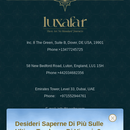
Inc. 8 The Green, Suite B, Dover, DE USA, 19901
Phone:
+13477245725
58 New Bedford Road, Luton, England, LU1 1SH
Phone:
+442034682356
Emirates Tower, Level 33, Dubai, UAE
Phone:
+971552944761
E-mail
:
info@luxafar.com
Desideri saperne di più sulle ultime tendenze di viaggio?
Iscriviti alla nostra newsletter e rimani aggiornato
WhatsApp No
:
+442034682356
Desideri Saperne Di Più Sulle
+971552944761