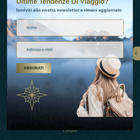
Ultime Tendenze Di Viaggio?
Iscriviti alla nostra newsletter e rimani aggiornato
Collegamenti
ABBONATI
Su Di Noi
Tipi Di Vacanza
Ispirazioni
Esperienza
Negozio
Contatto