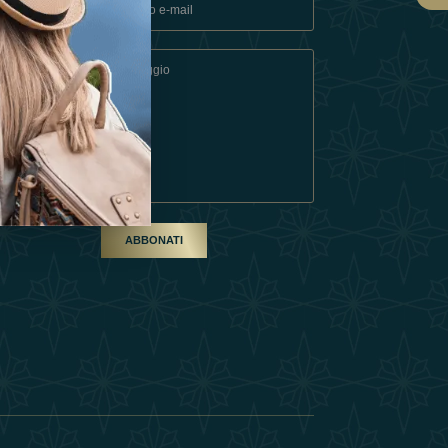
ndizioni
artner
ABBONATI