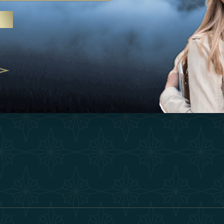
Ispirazioni
Termini E Co
 trattamenti termali e yoga, gli
Esperienza
Diventa Un P
abi Uniti crescono come
ne del benessere
Negozio
Our Team
25
Contatto
ivernales pour les voyageurs des
finir le voyage de luxe
2025