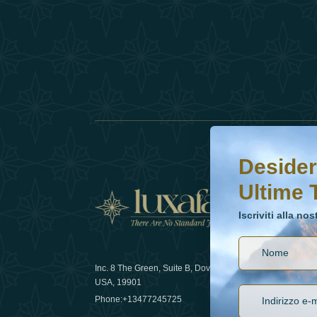
Desideri saperne di 
Iscriviti alla nostr
Desider
Ultime 
Notizi
Iscriviti alla no
Inc. 8 The Green, Suite B, Dover, DE
Come la sos
USA, 19901
lusso nel 
Phone:
+13477245725
29 April 20