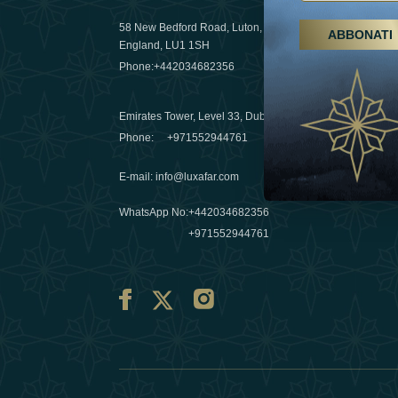
58 New Bedford Road, Luton,
ABBONATI
Escursioni,
England, LU1 1SH
Emirati Ar
Phone:
+442034682356
destinazio
03 April 20
Emirates Tower, Level 33, Dubai, UAE
Évasions h
Phone:
+971552944761
Émirats: re
E-mail
:
info@luxafar.com
10 March 
WhatsApp No
:
+442034682356
+971552944761