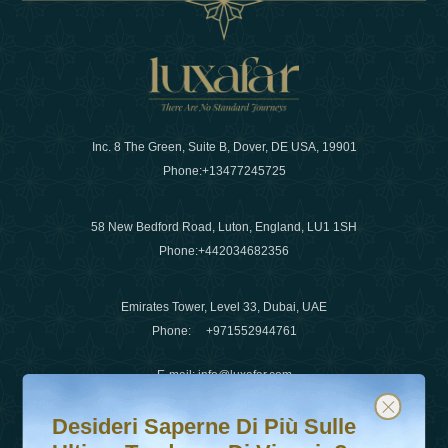
Inc. 8 The Green, Suite B, Dover, DE USA, 19901
Phone:
+13477245725
58 New Bedford Road, Luton, England, LU1 1SH
Phone:
+442034682356
Emirates Tower, Level 33, Dubai, UAE
Phone:
+971552944761
E-mail
:
info@luxafar.com
Desideri saperne di più sulle ultime tendenze di viaggio?
Iscriviti alla nostra newsletter e rimani aggiornato
WhatsApp No
:
+442034682356
Desideri Saperne Di Più Sulle
+971552944761