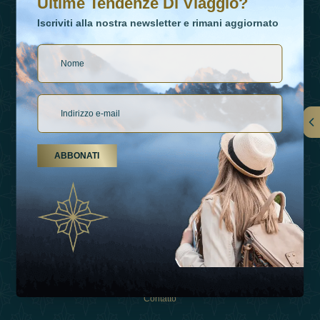
Ultime Tendenze Di Viaggio?
Iscriviti alla nostra newsletter e rimani aggiornato
Collegamenti
ABBONATI
Su Di Noi
Tipi Di Vacanza
Ispirazioni
Esperienza
Negozio
Contatto