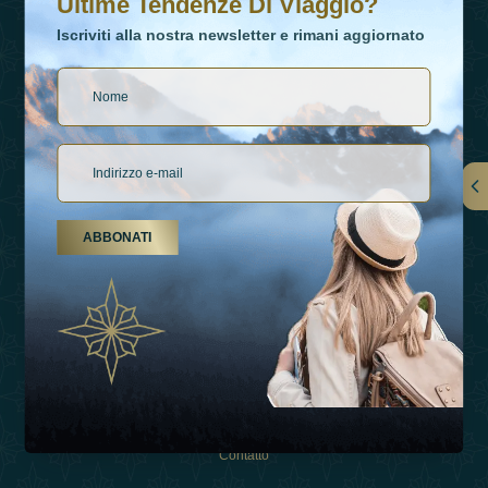
Ultime Tendenze Di Viaggio?
Iscriviti alla nostra newsletter e rimani aggiornato
Collegamenti
ABBONATI
Su Di Noi
Tipi Di Vacanza
Ispirazioni
Esperienza
Negozio
Contatto