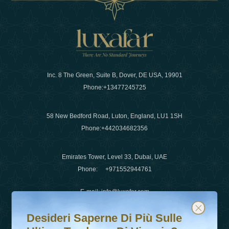
Inc. 8 The Green, Suite B, Dover, DE USA, 19901
Phone:
+13477245725
58 New Bedford Road, Luton, England, LU1 1SH
Phone:
+442034682356
Emirates Tower, Level 33, Dubai, UAE
Phone:
+971552944761
E-mail
:
info@luxafar.com
Desideri saperne di più sulle ultime tendenze di viaggio?
Iscriviti alla nostra newsletter e rimani aggiornato
WhatsApp No
:
+442034682356
Desideri Saperne Di Più Sulle
+971552944761