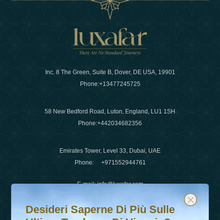
Inc. 8 The Green, Suite B, Dover, DE USA, 19901
Phone:
+13477245725
58 New Bedford Road, Luton, England, LU1 1SH
Phone:
+442034682356
Emirates Tower, Level 33, Dubai, UAE
Phone:
+971552944761
E-mail
:
info@luxafar.com
Desideri saperne di più sulle ultime tendenze di viaggio?
Iscriviti alla nostra newsletter e rimani aggiornato
WhatsApp No
:
+442034682356
Desideri Saperne Di Più Sulle
+971552944761