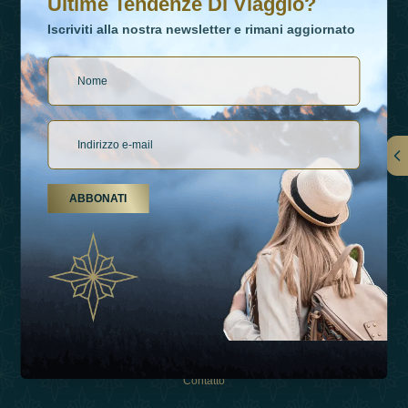
Ultime Tendenze Di Viaggio?
Iscriviti alla nostra newsletter e rimani aggiornato
Collegamenti
ABBONATI
Su Di Noi
Tipi Di Vacanza
Ispirazioni
Esperienza
Negozio
Contatto