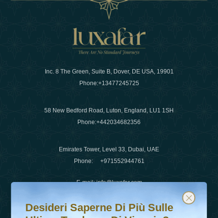
Inc. 8 The Green, Suite B, Dover, DE USA, 19901
Phone:
+13477245725
58 New Bedford Road, Luton, England, LU1 1SH
Phone:
+442034682356
Emirates Tower, Level 33, Dubai, UAE
Phone:
+971552944761
E-mail
:
info@luxafar.com
Desideri saperne di più sulle ultime tendenze di viaggio?
Iscriviti alla nostra newsletter e rimani aggiornato
WhatsApp No
:
+442034682356
Desideri Saperne Di Più Sulle
+971552944761