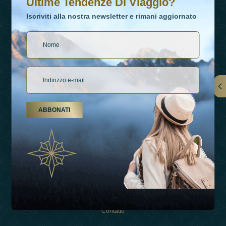
Ultime Tendenze Di Viaggio?
Iscriviti alla nostra newsletter e rimani aggiornato
Collegamenti
ABBONATI
Su Di Noi
Tipi Di Vacanza
Ispirazioni
Esperienza
Negozio
Contatto