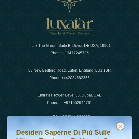
Inc. 8 The Green, Suite B, Dover, DE USA, 19901
Phone:
+13477245725
58 New Bedford Road, Luton, England, LU1 1SH
Phone:
+442034682356
Emirates Tower, Level 33, Dubai, UAE
Phone:
+971552944761
E-mail
:
info@luxafar.com
Desideri saperne di più sulle ultime tendenze di viaggio?
Iscriviti alla nostra newsletter e rimani aggiornato
WhatsApp No
:
+442034682356
Desideri Saperne Di Più Sulle
+971552944761