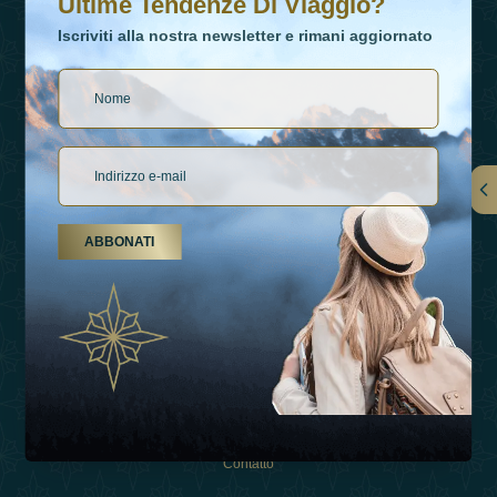
Ultime Tendenze Di Viaggio?
Iscriviti alla nostra newsletter e rimani aggiornato
Collegamenti
ABBONATI
Su Di Noi
Tipi Di Vacanza
Ispirazioni
Esperienza
Negozio
Contatto