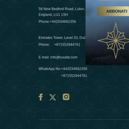
58 New Bedford Road, Luton,
ABBONATI
Escursioni,
England, LU1 1SH
Emirati Ar
Phone:
+442034682356
destinazio
03 April 20
Emirates Tower, Level 33, Dubai, UAE
Évasions h
Phone:
+971552944761
Émirats: re
E-mail
:
info@luxafar.com
10 March 
WhatsApp No
:
+442034682356
+971552944761