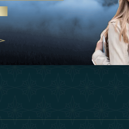
Ispirazioni
Termini E Co
 trattamenti termali e yoga, gli
Esperienza
Diventa Un P
abi Uniti crescono come
ne del benessere
Negozio
Our Team
25
Contatto
ivernales pour les voyageurs des
finir le voyage de luxe
2025