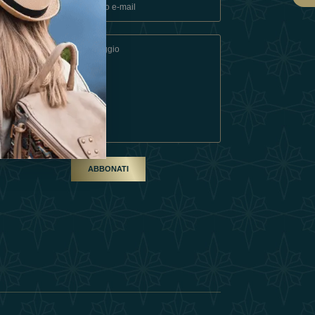
ndizioni
artner
ABBONATI