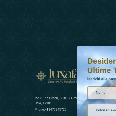
Desideri saperne di 
Iscriviti alla nostr
Desider
Ultime 
Notizi
Iscriviti alla no
Inc. 8 The Green, Suite B, Dover, DE
Come la sos
USA, 19901
lusso nel 
Phone:
+13477245725
29 April 20