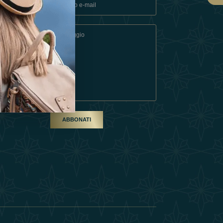
ndizioni
artner
ABBONATI