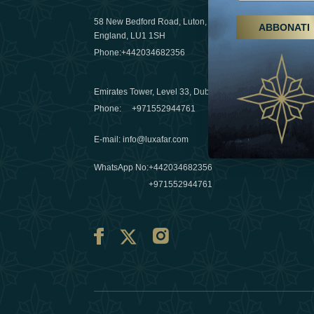
58 New Bedford Road, Luton,
ABBONATI
Escursioni,
England, LU1 1SH
Emirati Ar
Phone:
+442034682356
destinazio
03 April 20
Emirates Tower, Level 33, Dubai, UAE
Évasions h
Phone:
+971552944761
Émirats: re
E-mail
:
info@luxafar.com
10 March 
WhatsApp No
:
+442034682356
+971552944761