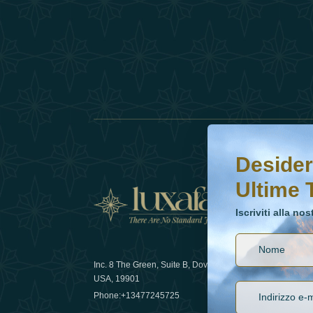
Desideri saperne di 
Iscriviti alla nostr
Desider
Ultime 
Notizi
Iscriviti alla no
Inc. 8 The Green, Suite B, Dover, DE
Come la sos
USA, 19901
lusso nel 
Phone:
+13477245725
29 April 20