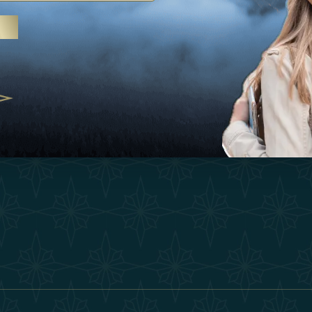
Ispirazioni
Termini E Co
 trattamenti termali e yoga, gli
Esperienza
Diventa Un P
abi Uniti crescono come
ne del benessere
Negozio
Our Team
25
Contatto
ivernales pour les voyageurs des
finir le voyage de luxe
2025