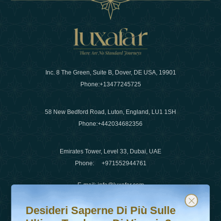
Inc. 8 The Green, Suite B, Dover, DE USA, 19901
Phone:
+13477245725
58 New Bedford Road, Luton, England, LU1 1SH
Phone:
+442034682356
Emirates Tower, Level 33, Dubai, UAE
Phone:
+971552944761
E-mail
:
info@luxafar.com
Desideri saperne di più sulle ultime tendenze di viaggio?
Iscriviti alla nostra newsletter e rimani aggiornato
WhatsApp No
:
+442034682356
Desideri Saperne Di Più Sulle
+971552944761