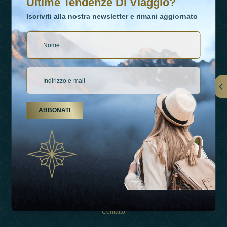
Ultime Tendenze Di Viaggio?
Iscriviti alla nostra newsletter e rimani aggiornato
Collegamenti
ABBONATI
Su Di Noi
Tipi Di Vacanza
Ispirazioni
Esperienza
Negozio
Contatto