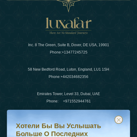
Inc. 8 The Green, Suite B, Dover, DE USA, 19901
Phone:
+13477245725
58 New Bedford Road, Luton, England, LU1 1SH
Phone:
+442034682356
Emirates Tower, Level 33, Dubai, UAE
Phone:
+971552944761
Хотели бы вы услышать больше о последних тенденц
Подпишитесь на нашу рассылку и будьте в курсе
Электронная почта
:
info@luxafar.com
Хотели Бы Вы Услышать
WhatsApp Нет
:
+442034682356
Больше О Последних
+971552944761