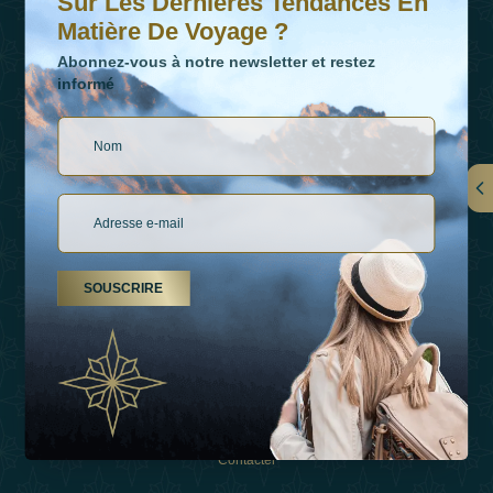
Sur Les Dernières Tendances En
Matière De Voyage ?
Abonnez-vous à notre newsletter et restez
informé
LIENS
À Propos De Nous
SOUSCRIRE
Types De Vacances
Inspirations
Expérience
Boutique
Contacter