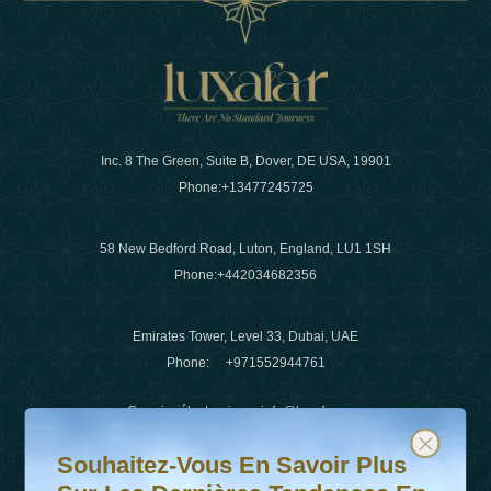
Inc. 8 The Green, Suite B, Dover, DE USA, 19901
Phone:
+13477245725
58 New Bedford Road, Luton, England, LU1 1SH
Phone:
+442034682356
Emirates Tower, Level 33, Dubai, UAE
Phone:
+971552944761
Courrier électronique
:
info@luxafar.com
Souhaitez-vous en savoir plus sur les dernières tendanc
Abonnez-vous à notre newsletter et restez informé
WhatsApp N°
:
+442034682356
Souhaitez-Vous En Savoir Plus
+971552944761