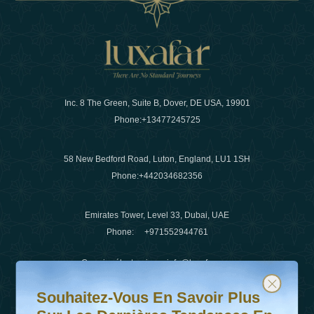
Inc. 8 The Green, Suite B, Dover, DE USA, 19901
Phone:
+13477245725
58 New Bedford Road, Luton, England, LU1 1SH
Phone:
+442034682356
Emirates Tower, Level 33, Dubai, UAE
Phone:
+971552944761
Courrier électronique
:
info@luxafar.com
Souhaitez-vous en savoir plus sur les dernières tendanc
Abonnez-vous à notre newsletter et restez informé
WhatsApp N°
:
+442034682356
Souhaitez-Vous En Savoir Plus
+971552944761