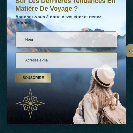
Sur Les Dernières Tendances En
Matière De Voyage ?
Abonnez-vous à notre newsletter et restez
informé
LIENS
À Propos De Nous
SOUSCRIRE
Types De Vacances
Inspirations
Expérience
Boutique
Contacter