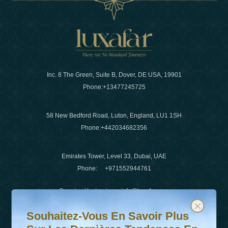
Inc. 8 The Green, Suite B, Dover, DE USA, 19901
Phone:
+13477245725
58 New Bedford Road, Luton, England, LU1 1SH
Phone:
+442034682356
Emirates Tower, Level 33, Dubai, UAE
Phone:
+971552944761
Courrier électronique
:
info@luxafar.com
Souhaitez-vous en savoir plus sur les dernières tendanc
Abonnez-vous à notre newsletter et restez informé
WhatsApp N°
:
+442034682356
Souhaitez-Vous En Savoir Plus
+971552944761