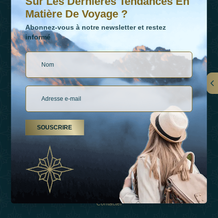
Sur Les Dernières Tendances En
Matière De Voyage ?
Abonnez-vous à notre newsletter et restez
informé
LIENS
À Propos De Nous
SOUSCRIRE
Types De Vacances
Inspirations
Expérience
Boutique
Contacter