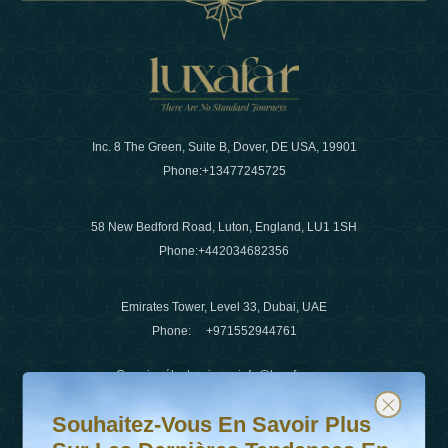
Inc. 8 The Green, Suite B, Dover, DE USA, 19901
Phone:
+13477245725
58 New Bedford Road, Luton, England, LU1 1SH
Phone:
+442034682356
Emirates Tower, Level 33, Dubai, UAE
Phone:
+971552944761
Courrier électronique
:
info@luxafar.com
Souhaitez-vous en savoir plus sur les dernières tendanc
Abonnez-vous à notre newsletter et restez informé
WhatsApp N°
:
+442034682356
Souhaitez-Vous En Savoir Plus
+971552944761