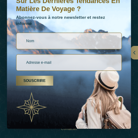
Sur Les Dernières Tendances En
Matière De Voyage ?
Abonnez-vous à notre newsletter et restez
informé
LIENS
À Propos De Nous
SOUSCRIRE
Types De Vacances
Inspirations
Expérience
Boutique
Contacter