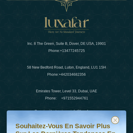
Inc. 8 The Green, Suite B, Dover, DE USA, 19901
Phone:
+13477245725
58 New Bedford Road, Luton, England, LU1 1SH
Phone:
+442034682356
Emirates Tower, Level 33, Dubai, UAE
Phone:
+971552944761
Courrier électronique
:
info@luxafar.com
Souhaitez-vous en savoir plus sur les dernières tendanc
Abonnez-vous à notre newsletter et restez informé
WhatsApp N°
:
+442034682356
Souhaitez-Vous En Savoir Plus
+971552944761