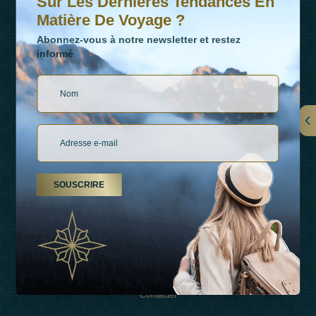
Sur Les Dernières Tendances En
Matière De Voyage ?
Abonnez-vous à notre newsletter et restez
informé
LIENS
À Propos De Nous
SOUSCRIRE
Types De Vacances
Inspirations
Expérience
Boutique
Contacter