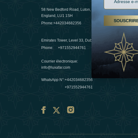
58 New Bedford Road, Luton,
Randonnées
England, LU1 1SH
arabes un
SOUSCRIR
Phone:
+442034682356
destinatio
03 April 20
Emirates Tower, Level 33, Dubai, UAE
Evasions h
Phone:
+971552944761
Émirats : r
Courrier électronique
:
10 March 
info@luxafar.com
WhatsApp N°
:
+442034682356
+971552944761