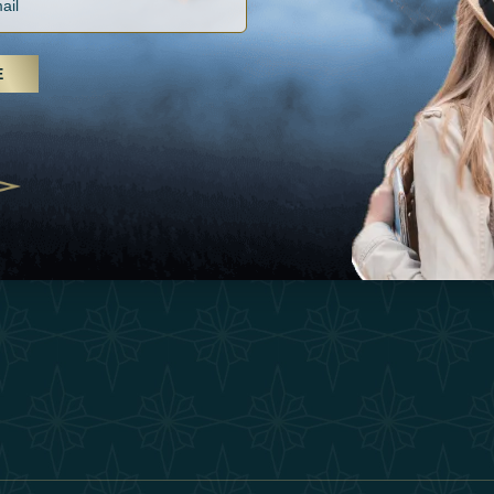
Vacances
Termes Et Conditi
, soins spa et yoga, les Émirats
Inspirations
is s'imposent comme une
E
Devenez Partenair
n de bien-être
Expérience
25
Our Team
Boutique
ivernales pour les voyageurs des
edéfinir le voyage de luxe
Contacter
2025