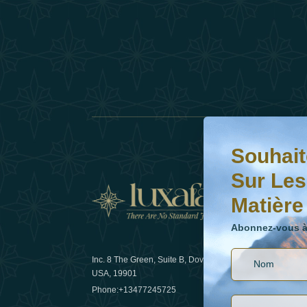
Souhaitez-vous en s
Abonnez-vous à notr
Souhait
Sur Les
Matière
Actual
Abonnez-vous à 
Inc. 8 The Green, Suite B, Dover, DE
Comment l
USA, 19901
les voyage
Phone:
+13477245725
29 April 20