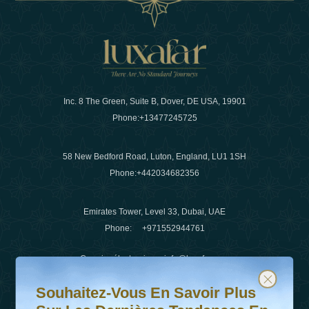
Inc. 8 The Green, Suite B, Dover, DE USA, 19901
Phone:
+13477245725
58 New Bedford Road, Luton, England, LU1 1SH
Phone:
+442034682356
Emirates Tower, Level 33, Dubai, UAE
Phone:
+971552944761
Courrier électronique
:
info@luxafar.com
Souhaitez-vous en savoir plus sur les dernières tendanc
Abonnez-vous à notre newsletter et restez informé
WhatsApp N°
:
+442034682356
Souhaitez-Vous En Savoir Plus
+971552944761