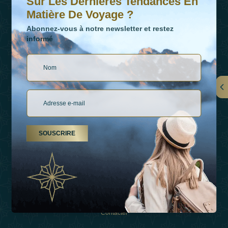
Sur Les Dernières Tendances En
Matière De Voyage ?
Abonnez-vous à notre newsletter et restez
informé
LIENS
À Propos De Nous
SOUSCRIRE
Types De Vacances
Inspirations
Expérience
Boutique
Contacter