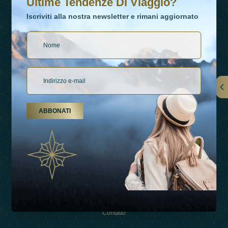
Ultime Tendenze Di Viaggio?
Iscriviti alla nostra newsletter e rimani aggiornato
Collegamenti
ABBONATI
Su Di Noi
Tipi Di Vacanza
Ispirazioni
Esperienza
Negozio
Contatto