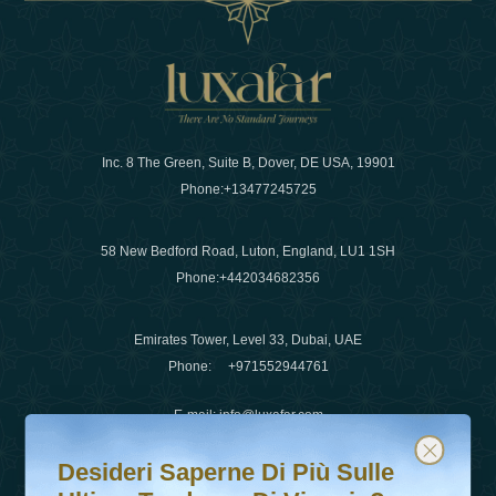
Inc. 8 The Green, Suite B, Dover, DE USA, 19901
Phone:
+13477245725
58 New Bedford Road, Luton, England, LU1 1SH
Phone:
+442034682356
Emirates Tower, Level 33, Dubai, UAE
Phone:
+971552944761
E-mail
:
info@luxafar.com
Desideri saperne di più sulle ultime tendenze di viaggio?
Iscriviti alla nostra newsletter e rimani aggiornato
WhatsApp No
:
+442034682356
Desideri Saperne Di Più Sulle
+971552944761