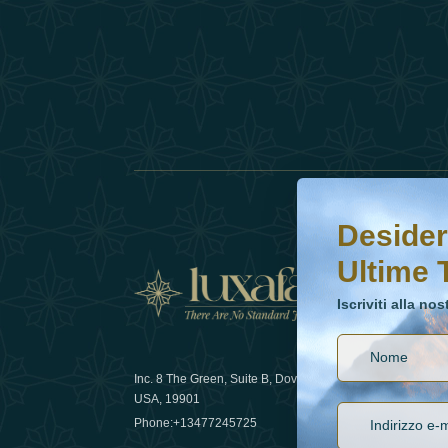
Desideri saperne di 
Iscriviti alla nostr
Desider
Ultime 
Notizi
Iscriviti alla no
Inc. 8 The Green, Suite B, Dover, DE
Come la sos
USA, 19901
lusso nel 
Phone:
+13477245725
29 April 20