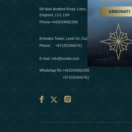
58 New Bedford Road, Luton,
ABBONATI
Escursioni,
England, LU1 1SH
Emirati Ar
Phone:
+442034682356
destinazio
03 April 20
Emirates Tower, Level 33, Dubai, UAE
Évasions h
Phone:
+971552944761
Émirats: re
E-mail
:
info@luxafar.com
10 March 
WhatsApp No
:
+442034682356
+971552944761