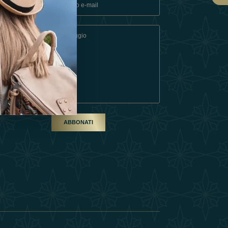
ndizioni
artner
ABBONATI